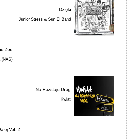
Dzięki
Junior Stress & Sun El Band
kie Zoo
a (NAS)
Na Rozstaju Dróg
Kwiat
alej Vol. 2