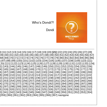
Who's Dondi?!
Dondi
0]
[11]
[12]
[13]
[14]
[15]
[16]
[17]
[18]
[19]
[20]
[21]
[22]
[23]
[24]
[25]
[26]
[27]
[28]
[39]
[40]
[41]
[42]
[43]
[44]
[45]
[46]
[47]
[48]
[49]
[50]
[51]
[52]
[53]
[54]
[55]
[56]
[57]
[68]
[69]
[70]
[71]
[72]
[73]
[74]
[75]
[76]
[77]
[78]
[79]
[80]
[81]
[82]
[83]
[84]
[85]
[86]
]
[97]
[98]
[99]
[100]
[101]
[102]
[103]
[104]
[105]
[106]
[107]
[108]
[109]
[110]
[111]
120]
[121]
[122]
[123]
[124]
[125]
[126]
[127]
[128]
[129]
[130]
[131]
[132]
[133]
[134]
2]
[143]
[144]
[145]
[146]
[147]
[148]
[149]
[150]
[151]
[152]
[153]
[154]
[155]
[156]
4]
[165]
[166]
[167]
[168]
[169]
[170]
[171]
[172]
[173]
[174]
[175]
[176]
[177]
[178]
6]
[187]
[188]
[189]
[190]
[191]
[192]
[193]
[194]
[195]
[196]
[197]
[198]
[199]
[200]
8]
[209]
[210]
[211]
[212]
[213]
[214]
[215]
[216]
[217]
[218]
[219]
[220]
[221]
[222]
0]
[231]
[232]
[233]
[234]
[235]
[236]
[237]
[238]
[239]
[240]
[241]
[242]
[243]
[244]
2]
[253]
[254]
[255]
[256]
[257]
[258]
[259]
[260]
[261]
[262]
[263]
[264]
[265]
[266]
4]
[275]
[276]
[277]
[278]
[279]
[280]
[281]
[282]
[283]
[284]
[285]
[286]
[287]
[288]
6]
[297]
[298]
[299]
[300]
[301]
[302]
[303]
[304]
[305]
[306]
[307]
[308]
[309]
[310]
8]
[319]
[320]
[321]
[322]
[323]
[324]
[325]
[326]
[327]
[328]
[329]
[330]
[331]
[332]
0]
[341]
[342]
[343]
[344]
[345]
[346]
[347]
[348]
[349]
[350]
[351]
[352]
[353]
[354]
[359]
[360]
[361]
[362]
[363]
[364]
[365]
[366]
[367]
następne