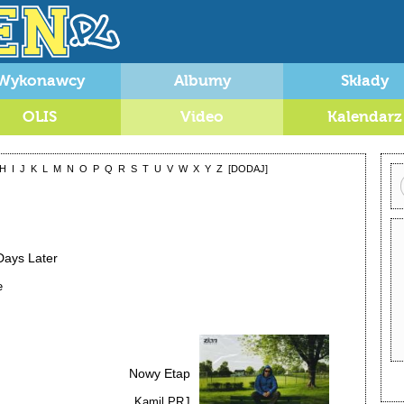
Wykonawcy
Albumy
Składy
OLIS
Video
Kalendarz
H
I
J
K
L
M
N
O
P
Q
R
S
T
U
V
W
X
Y
Z
[DODAJ]
Days Later
e
Nowy Etap
Kamil PRJ