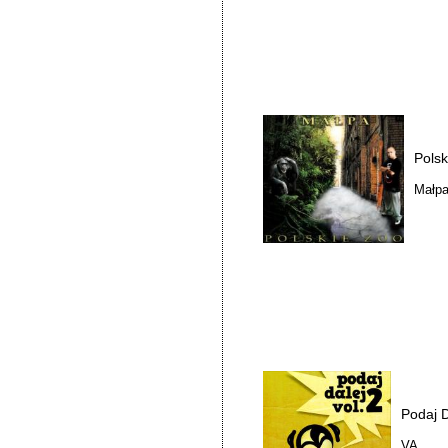
Pols
Małp
Podaj D
VA