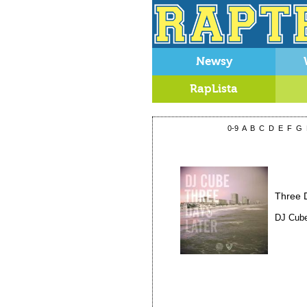
Newsy
RapLista
0-9
A
B
C
D
E
F
G
Three 
DJ Cub