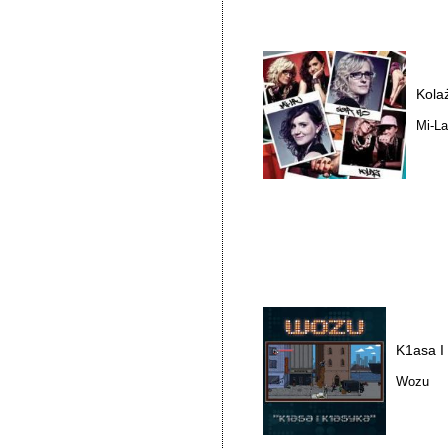
Kola
Mi-La
K1asa I
Wozu