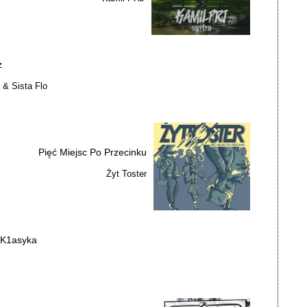
ż
 & Sista Flo
Pięć Miejsc Po Przecinku
Żyt Toster
 K1asyka