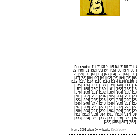
Poprzednie
[1]
[2]
[3]
[4]
[5]
[6]
[7]
[8]
[9]
[1
[29]
[30]
[31]
[32]
[33]
[34]
[35]
[36]
[37]
[38]
[58]
[59]
[60]
[61]
[62]
[63]
[64]
[65]
[66]
[67]
[87]
[88]
[89]
[90]
[91]
[92]
[93]
[94]
[95]
[96
[112]
[113]
[114]
[115]
[116]
[117]
[118]
[119]
[
[135]
[136]
[137]
[138]
[139]
[140]
[141]
[14
[157]
[158]
[159]
[160]
[161]
[162]
[163]
[16
[179]
[180]
[181]
[182]
[183]
[184]
[185]
[18
[201]
[202]
[203]
[204]
[205]
[206]
[207]
[20
[223]
[224]
[225]
[226]
[227]
[228]
[229]
[23
[245]
[246]
[247]
[248]
[249]
[250]
[251]
[25
[267]
[268]
[269]
[270]
[271]
[272]
[273]
[27
[289]
[290]
[291]
[292]
[293]
[294]
[295]
[29
[311]
[312]
[313]
[314]
[315]
[316]
[317]
[31
[333]
[334]
[335]
[336]
[337]
[338]
[339]
[34
[355]
[356]
[357]
[358]
Mamy 3661 albumów w bazie.
Dodaj nowy...