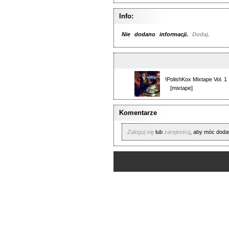
Info:
Nie dodano informacji.
Dodaj.
!PolishKox Mixtape Vol. 1
[mixtape]
Komentarze
Zaloguj się
lub
zarejestruj
, aby móc dod