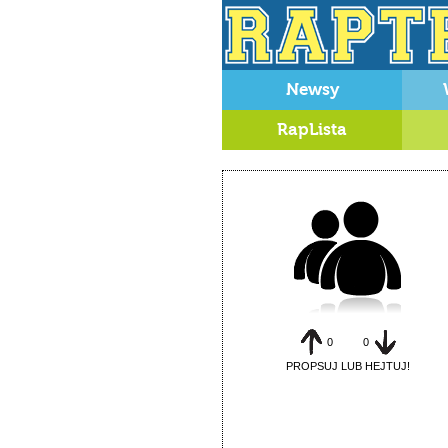
Newsy
RapLista
0
0
PROPSUJ LUB HEJTUJ!