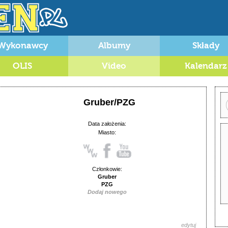
Wykonawcy
Albumy
Składy
OLIS
Video
Kalendarz
Gruber/PZG
Data założenia:
Miasto:
Członkowie:
Gruber
PZG
Dodaj nowego
edytuj