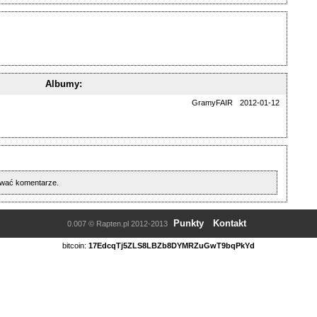
Albumy:
GramyFAIR
2012-01-12
awać komentarze.
Punkty
Kontakt
0.007 © Rapten.pl 2012-2013
bitcoin:
17EdcqTj5ZLS8LBZb8DYMRZuGwT9bqPkYd