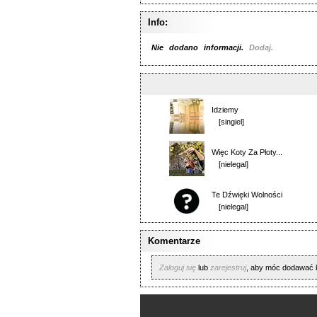
Info:
Nie dodano informacji.
Dodaj.
Idziemy
[singiel]
Więc Koty Za Płoty...
[nielegal]
Te Dźwięki Wolności
[nielegal]
Komentarze
Zaloguj się
lub
zarejestruj
, aby móc dodawać 