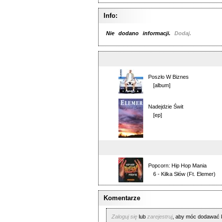
Info:
Nie dodano informacji.
Dodaj.
Poszło W Biznes
[album]
Nadejdzie Świt
[ep]
Popcorn: Hip Hop Mania
6 - Kilka Słów
(Ft.
Elemer
)
Komentarze
Zaloguj się
lub
zarejestruj
, aby móc dodawać 