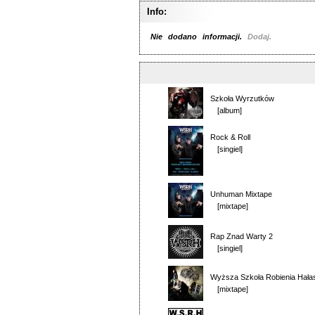
Info:
Nie dodano informacji.
Dodaj.
Szkoła Wyrzutków
[album]
Rock & Roll
[singiel]
Unhuman Mixtape
[mixtape]
Rap Znad Warty 2
[singiel]
Wyższa Szkoła Robienia Hała
[mixtape]