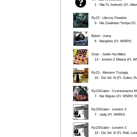
1 - Siła To Jedność
(Ft.
Aifa
Ry23
-
Uliczny Flowklor
9 - Nie Zwalniam Tempa
(Ft
Bubel
-
Juma
6 - Margines
(Ft.
WSRH
)
Onar
-
Jeden Na Milion
13 - Jestem Z Miasta
(Ft.
W
Ry23
-
Western Trylogia
15 - Dis Vol. III
(Ft.
Galon
,
Ra
Ry23/Galon
-
Czerwonacka M
7 - Nie Wąsko
(Ft.
WSRH
,
R
Ry23/Galon
-
Łestern 3
7 - Jadę
(Ft.
WSRH
)
Ry23/Galon
-
Łestern 3
19 - Dis Vol. III
(Ft.
Rafi
,
Lont