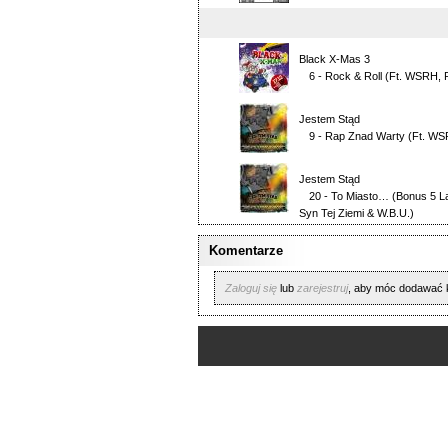
Black X-Mas 3
6 - Rock & Roll
(Ft.
WSRH
,
Jestem Stąd
9 - Rap Znad Warty
(Ft.
WS
Jestem Stąd
20 - To Miasto… (Bonus 5 L
Syn Tej Ziemi & W.B.U.
)
Komentarze
Zaloguj się
lub
zarejestruj
, aby móc dodawać 