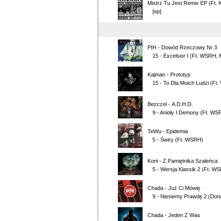
Mistrz Tu Jest Remix EP (Ft.
[ep]
PIH
-
Dowód Rzeczowy Nr 3
15 - Excelsior I
(Ft.
WSRH
,
Kajman
-
Prototyp
15 - To Dla Moich Ludzi
(Ft.
Bezczel
-
A.D.H.D.
9 - Anioły I Demony
(Ft.
WS
TeWu
-
Epidemia
5 - Świry
(Ft.
WSRH
)
Koni
-
Z Pamiętnika Szaleńca
5 - Wersja Klassik 2
(Ft.
WS
Chada
-
Już Ci Mówię
9 - Niesiemy Prawdę 2 (Don
Chada
-
Jeden Z Was