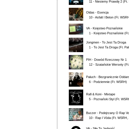
11 - Niesiemy Prawdę 2
(Ft.
Oldas
-
Esencja
10 - Asfalt I Beton
(Ft.
WSR
VA
-
Księstwo Poznańskie
1 - Księstwo Poznańskie
(Ft
Jongmen
-
To Jest Ta Droga
1 - To Jest Ta Droga
(Ft.
Pa
PIH
-
Dowód Rzeczowy Nr 1
12 - Szatańskie Wersety
(Ft
Paluch
-
Bezgranicznie Oddan
6 - Podziemnie
(Ft.
WSRH
)
Rafi & Koni
-
Mixtape
5 - Poznański Styl
(Ft.
WSR
Buczer
-
Podejrzany O Rap Vol
10 - Rap I Vóda
(Ft.
WSRH
,
VA
-
Siła To Jedność