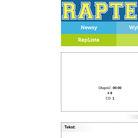
Newsy
Wy
RapLista
Długość:
00:00
#
8
CD:
1
Tekst: