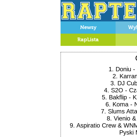
Newsy
Wy
RapLista
1.
Doniu
-
2.
Karra
3.
DJ Cu
4.
S2O
-
Cz
5.
Bakflip
-
K
6.
Koma
-
7.
Slums Att
8.
Vienio &
9.
Aspiratio Crew & WNM
Pyski 