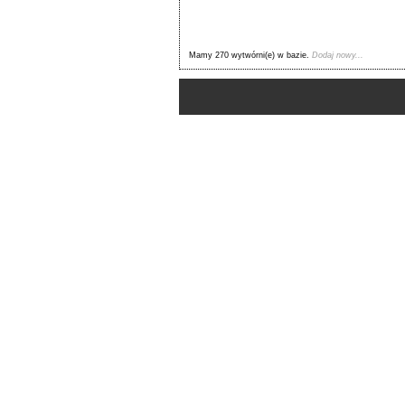
Mamy 270 wytwórni(e) w bazie.
Dodaj nowy...