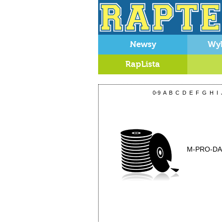
Newsy
Wy
RapLista
0-9
A
B
C
D
E
F
G
H
I
M-PRO-DA