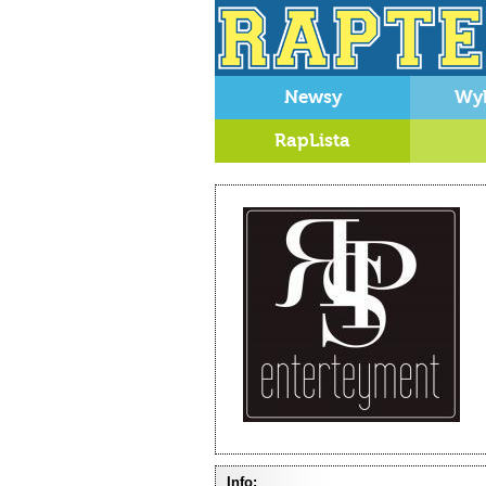
Newsy
Wy
RapLista
Info: