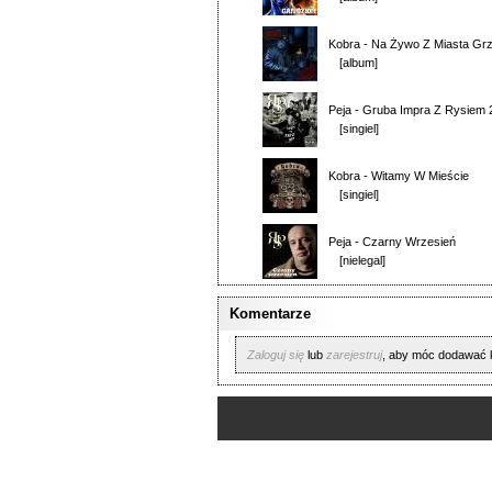
Kobra
-
Na Żywo Z Miasta Gr
[album]
Peja
-
Gruba Impra Z Rysiem 
[singiel]
Kobra
-
Witamy W Mieście
[singiel]
Peja
-
Czarny Wrzesień
[nielegal]
Komentarze
Zaloguj się
lub
zarejestruj
, aby móc dodawać 