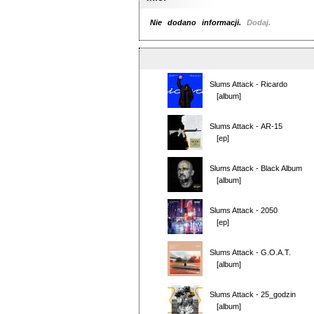
Nie dodano informacji.
Dodaj.
Slums Attack
-
Ricardo
[album]
Slums Attack
-
AR-15
[ep]
Slums Attack
-
Black Album
[album]
Slums Attack
-
2050
[ep]
Slums Attack
-
G.O.A.T.
[album]
Slums Attack
-
25_godzin
[album]