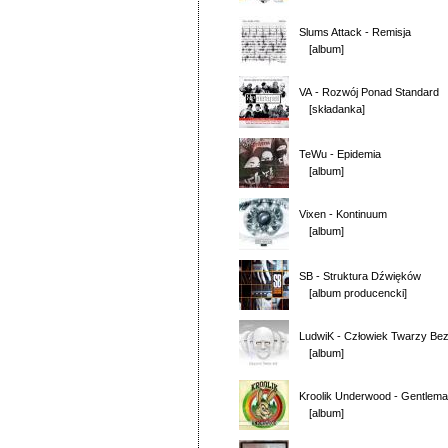
Slums Attack
-
Remisja
[album]
VA
-
Rozwój Ponad Standard
[składanka]
TeWu
-
Epidemia
[album]
Vixen
-
Kontinuum
[album]
SB
-
Struktura Dźwięków
[album producencki]
LudwiK
-
Człowiek Twarzy Be
[album]
Kroolik Underwood
-
Gentlema
[album]