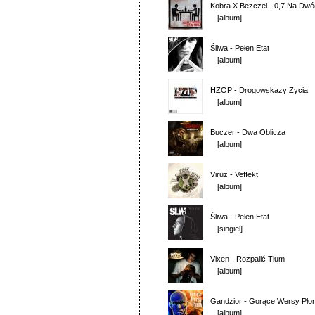
Kobra X Bezczel
-
0,7 Na Dwó
[album]
Śliwa
-
Pełen Etat
[album]
HZOP
-
Drogowskazy Życia
[album]
Buczer
-
Dwa Oblicza
[album]
Viruz
-
Veffekt
[album]
Śliwa
-
Pełen Etat
[singiel]
Vixen
-
Rozpalić Tłum
[album]
Gandzior
-
Gorące Wersy Pło
[album]