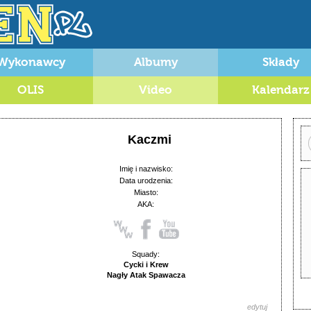
Wykonawcy
Albumy
Składy
OLIS
Video
Kalendarz
Kaczmi
Imię i nazwisko:
Data urodzenia:
Miasto:
AKA:
Squady:
Cycki i Krew
Nagły Atak Spawacza
edytuj