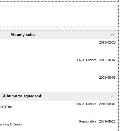
Albumy solo:
+/-
2013-02-20
R.R.X. Desant
2012-10-07
2009-08-05
Albumy ze squadami:
+/-
R.R.X. Desant
2010-09-01
ck'N'Roll
Fonografika
2009-08-22
ancing U Zenka