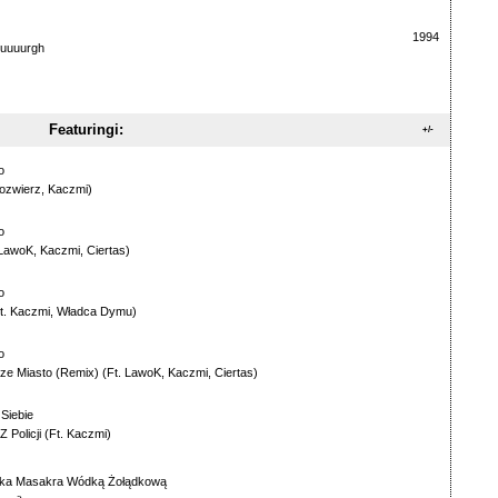
1994
luuuurgh
Featuringi:
+/-
o
ozwierz
,
Kaczmi
)
o
LawoK
,
Kaczmi
,
Ciertas
)
o
t.
Kaczmi
,
Władca Dymu
)
o
sze Miasto (Remix)
(Ft.
LawoK
,
Kaczmi
,
Ciertas
)
Siebie
 Policji
(Ft.
Kaczmi
)
ka Masakra Wódką Żołądkową