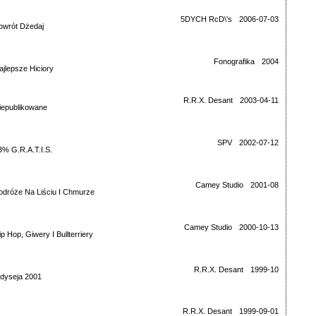
5DYCH RcD\'s
2006-07-03
owrót Dżedaj
Fonografika
2004
ajlepsze Hiciory
R.R.X. Desant
2003-04-11
iepublikowane
SPV
2002-07-12
3% G.R.A.T.I.S.
Camey Studio
2001-08
odróże Na Liściu I Chmurze
Camey Studio
2000-10-13
ip Hop, Giwery I Bullterriery
R.R.X. Desant
1999-10
dyseja 2001
R.R.X. Desant
1999-09-01