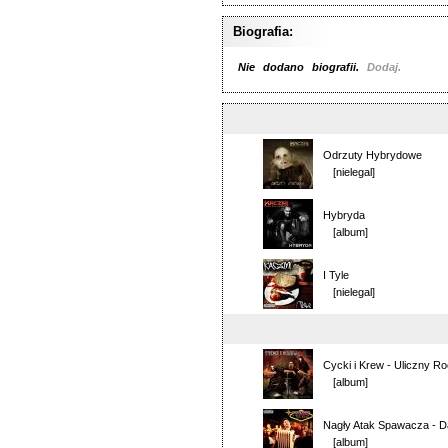
Biografia:
Nie dodano biografii.
Dodaj.
Odrzuty Hybrydowe
[nielegal]
Hybryda
[album]
I Tyle
[nielegal]
Cycki i Krew
-
Uliczny Ro
[album]
Nagły Atak Spawacza
-
D
[album]