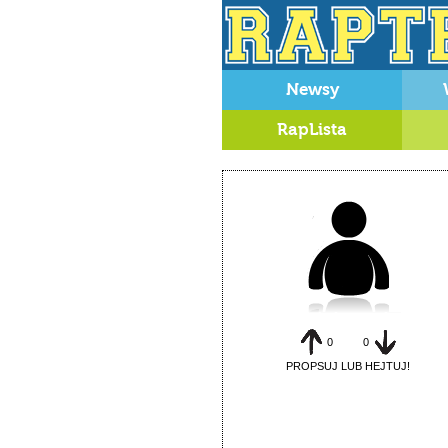
Newsy
RapLista
0
0
PROPSUJ LUB HEJTUJ!