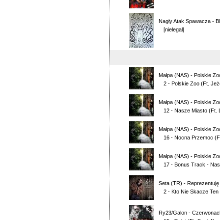
Nagły Atak Spawacza
-
B
[nielegal]
Małpa (NAS)
-
Polskie Zo
2 - Polskie Zoo
(Ft.
Jeż
Małpa (NAS)
-
Polskie Zo
12 - Nasze Miasto
(Ft.
Małpa (NAS)
-
Polskie Zo
16 - Nocna Przemoc
(F
Małpa (NAS)
-
Polskie Zo
17 - Bonus Track - Na
Seta (TR)
-
Reprezentuję 
2 - Kto Nie Skacze Ten Z
Ry23/Galon
-
Czerwonac