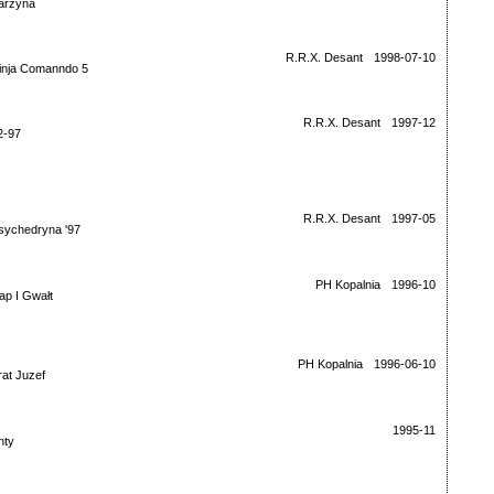
arzyna
R.R.X. Desant
1998-07-10
inja Comanndo 5
R.R.X. Desant
1997-12
2-97
R.R.X. Desant
1997-05
sychedryna '97
PH Kopalnia
1996-10
ap I Gwałt
PH Kopalnia
1996-06-10
rat Juzef
1995-11
nty