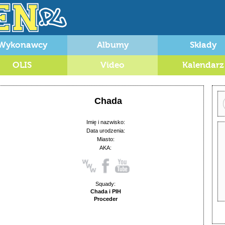
Wykonawcy
Albumy
Składy
OLIS
Video
Kalendarz
Chada
Imię i nazwisko:
Data urodzenia:
Miasto:
AKA:
Squady:
Chada i PIH
Proceder