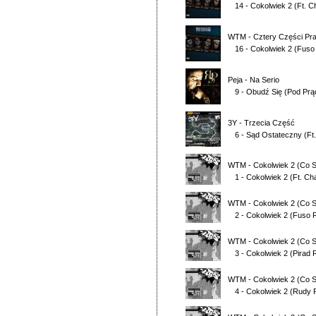
14 - Cokolwiek 2
(Ft.
C
WTM
-
Cztery Części Pr
16 - Cokolwiek 2 (Fuso
Peja
-
Na Serio
9 - Obudź Się (Pod Prą
3Y
-
Trzecia Część
6 - Sąd Ostateczny
(Ft
WTM
-
Cokolwiek 2 (Co 
1 - Cokolwiek 2
(Ft.
Ch
WTM
-
Cokolwiek 2 (Co 
2 - Cokolwiek 2 (Fuso
WTM
-
Cokolwiek 2 (Co 
3 - Cokolwiek 2 (Pirad
WTM
-
Cokolwiek 2 (Co 
4 - Cokolwiek 2 (Rudy