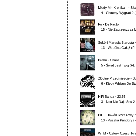
Młody M
-
Kronika II - Si
4 - Chcemy Wygrać 2
(
Fu
-
De Facto
15 - Nie Zaprzeczysz M
Sokół i Marysia Starosta
13 - Wspólna Gałąź
(Ft
Brahu
-
Chaos
5 - Świat Jest Twój
(Ft.
ZDolne Przedmieście
-
B
6 - Kiedy Wbijam Do St
HiFi Banda
-
23:55
3 - Noc Nie Daje Snu 2
PIH
-
Dowód Rzeczowy N
13 - Puszka Pandory
(
WTM
-
Cztery Części Pr