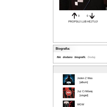
0
0
PROPSUJ LUB HEJTUJ!
Biografia:
Nie dodano biografii.
Dodaj.
Jeden Z Was
[album]
Już Ci Mówię
[singiel]
WGW