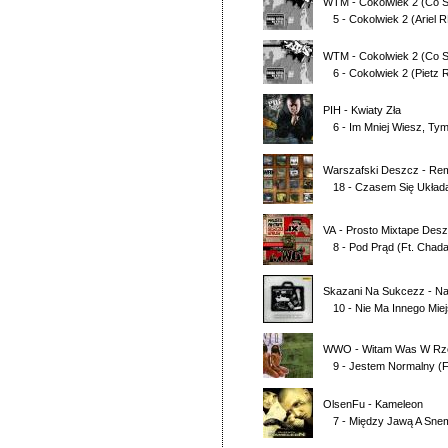
WTM
-
Cokolwiek 2 (Co 
5 - Cokolwiek 2 (Ariel 
WTM
-
Cokolwiek 2 (Co 
6 - Cokolwiek 2 (Pietz
PIH
-
Kwiaty Zła
6 - Im Mniej Wiesz, Tym
Warszafski Deszcz
-
Rem
18 - Czasem Się Układ
VA
-
Prosto Mixtape Desz
8 - Pod Prąd
(Ft.
Chad
Skazani Na Sukcezz
-
Na
10 - Nie Ma Innego Mie
WWO
-
Witam Was W Rze
9 - Jestem Normalny
(F
OlsenFu
-
Kameleon
7 - Między Jawą A Sne