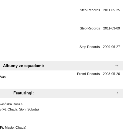
Step Records
2011-05-25
Step Records
2011-03-09
Step Records
2009-06-27
Albumy ze squadami:
+/-
Promil Records
2003-05-26
 Was
Featuringi:
+/-
wiańska Dusza
a
(Ft.
Chada
,
Słoń
,
Sobota
)
(Ft.
Masło
,
Chada
)