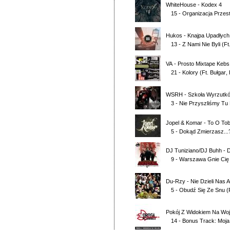
WhiteHouse
-
Kodex 4
15 - Organizacja Przes
Hukos
-
Knajpa Upadłyc
13 - Z Nami Nie Byli
(Ft
VA
-
Prosto Mixtape Kebs
21 - Kolory
(Ft.
Bułgar
,
WSRH
-
Szkoła Wyrzutk
3 - Nie Przyszliśmy Tu
Jopel & Komar
-
To O Tob
5 - Dokąd Zmierzasz...
DJ Tuniziano/DJ Buhh
-
D
9 - Warszawa Gnie Cię
Du-Rzy
-
Nie Dzieli Nas A
5 - Obudź Się Ze Snu
(
Pokój Z Widokiem Na Wo
14 - Bonus Track: Moj