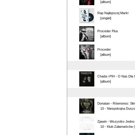
[album]
Rap Najlepszej Marki
[singiel]
Proceder Plus
[album]
Proceder
[album]
Chada i PIH
-
O Nas Dla
[album]
Donatan
-
Równonoc: Sło
10 - Niespokojna Dusz
Zjawin
-
Wszystko Jedno
10 - Klub Załamańców