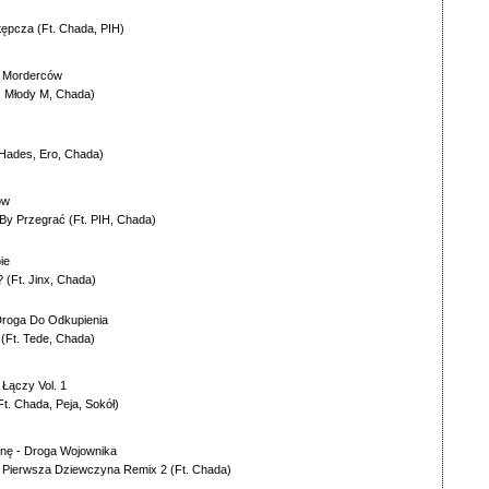
tępcza
(Ft.
Chada
,
PIH
)
h Morderców
.
Młody M
,
Chada
)
Hades
,
Ero
,
Chada
)
ów
 By Przegrać
(Ft.
PIH
,
Chada
)
ie
?
(Ft.
Jinx
,
Chada
)
roga Do Odkupienia
(Ft.
Tede
,
Chada
)
 Łączy Vol. 1
Ft.
Chada
,
Peja
,
Sokół
)
jnę
-
Droga Wojownika
a Pierwsza Dziewczyna Remix 2
(Ft.
Chada
)