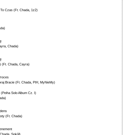
a To Czas
(Ft.
Chada
,
1z2
)
ada
)
ę
ayra
,
Chada
)
ę
)
(Ft.
Chada
,
Cayra
)
Proces
raj Bracie
(Ft.
Chada
,
PIH
,
MyNieMy
)
 (Peiha Solo Album Cz. I)
ada
)
dens
oty
(Ft.
Chada
)
enement
Chada
,
Sokół
)