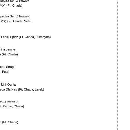
Spędza Sen Z Powiek)
RMX)
(Ft.
Chada
)
Spędza Sen Z Powiek)
 RMX)
(Ft.
Chada
,
Seta
)
 Lepiej Śpisz
(Ft.
Chada
,
Lukasyno
)
iniscencje
a
(Ft.
Chada
)
czu Strugi
a
,
Peja
)
 Linii Ognia
jsca Dla Nas
(Ft.
Chada
,
Lerek
)
czywistości
t.
Kaczy
,
Chada
)
m
(Ft.
Chada
)