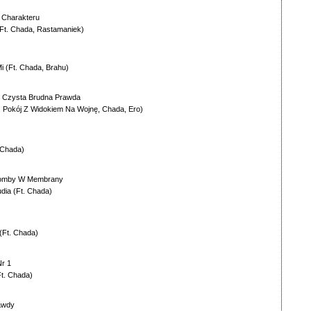
ła Charakteru
Ft.
Chada
,
Rastamaniek
)
i
(Ft.
Chada
,
Brahu
)
-
Czysta Brudna Prawda
.
Pokój Z Widokiem Na Wojnę
,
Chada
,
Ero
)
Chada
)
omby W Membrany
udia
(Ft.
Chada
)
(Ft.
Chada
)
r 1
Ft.
Chada
)
awdy