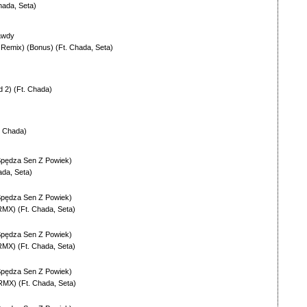
hada
,
Seta
)
awdy
 Remix) (Bonus)
(Ft.
Chada
,
Seta
)
d 2)
(Ft.
Chada
)
.
Chada
)
Spędza Sen Z Powiek)
ada
,
Seta
)
Spędza Sen Z Powiek)
 RMX)
(Ft.
Chada
,
Seta
)
Spędza Sen Z Powiek)
 RMX)
(Ft.
Chada
,
Seta
)
Spędza Sen Z Powiek)
 RMX)
(Ft.
Chada
,
Seta
)