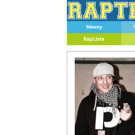
Newsy
RapLista