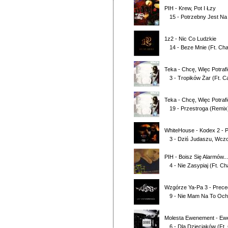
PIH
-
Krew, Pot I Łzy
15 - Potrzebny Jest N
1z2
-
Nic Co Ludzkie
14 - Beze Mnie
(Ft.
Ch
Teka
-
Chcę, Więc Potrafi
3 - Tropików Żar
(Ft.
C
Teka
-
Chcę, Więc Potrafi
19 - Przestroga (Remix
WhiteHouse
-
Kodex 2 - 
3 - Dziś Judaszu, Wczo
PIH
-
Boisz Się Alarmów...
4 - Nie Zasypiaj
(Ft.
Ch
Wzgórze Ya-Pa 3
-
Prece
9 - Nie Mam Na To Och
Molesta Ewenement
-
Ew
6 - Dla Dzieciaków
(Ft.