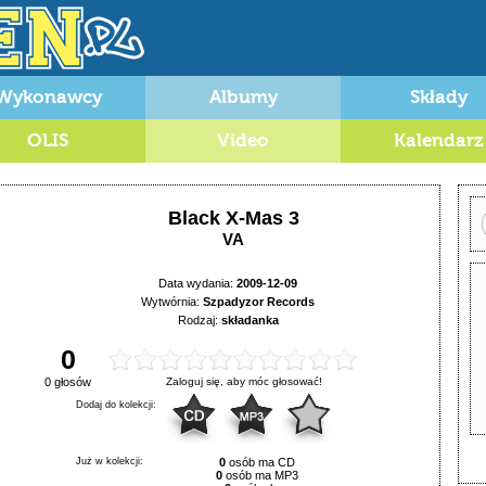
Wykonawcy
Albumy
Składy
OLIS
Video
Kalendarz
Black X-Mas 3
VA
Data wydania:
2009-12-09
Wytwórnia:
Szpadyzor Records
Rodzaj:
składanka
0
0 głosów
Zaloguj się, aby móc głosować!
Dodaj do kolekcji:
Już w kolekcji:
0
osób ma CD
0
osób ma MP3