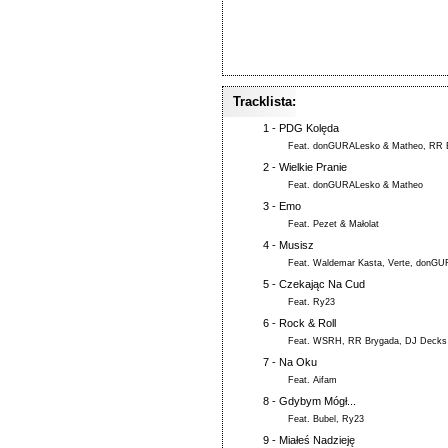
Tracklista:
1 -
PDG Kolęda
Feat.
donGURALesko & Matheo
,
RR 
2 -
Wielkie Pranie
Feat.
donGURALesko & Matheo
3 -
Emo
Feat.
Pezet & Małolat
4 -
Musisz
Feat.
Waldemar Kasta
,
Verte
,
donGU
5 -
Czekając Na Cud
Feat.
Ry23
6 -
Rock & Roll
Feat.
WSRH
,
RR Brygada
,
DJ Decks
7 -
Na Oku
Feat.
Aifam
8 -
Gdybym Mógł...
Feat.
Bubel
,
Ry23
9 -
Miałeś Nadzieję