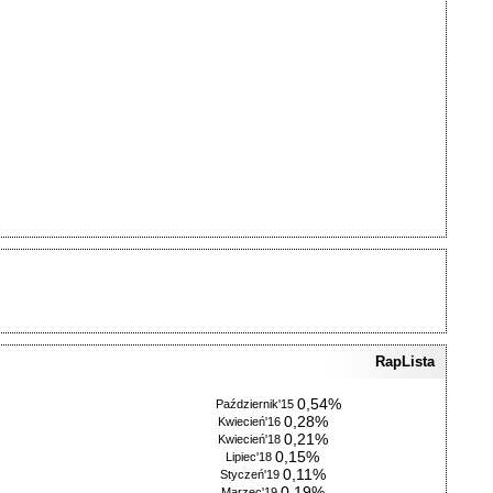
RapLista
0,54%
Październik'15
0,28%
Kwiecień'16
0,21%
Kwiecień'18
0,15%
Lipiec'18
0,11%
Styczeń'19
0,19%
Marzec'19