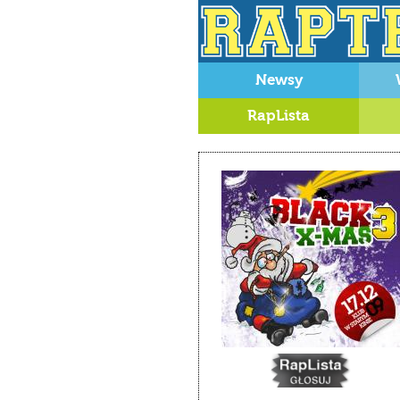
Newsy
RapLista