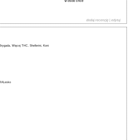
0
osób chce
dodaj recenzję
|
edytuj
Brygada
,
Więcej THC
,
Shellerini
,
Koni
RALesko