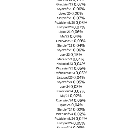
0,07%
Grudzień'19
0,06%
Styczeń'20
0,20%
Lipiec'20
0,07%
Sierpień'20
0,06%
Październik'20
0,07%
Listopad'20
0,06%
Lipiec'21
0,04%
Maj'22
0,09%
Czerwiec'22
0,04%
Sierpień'22
0,06%
Styczeń'23
0,15%
Luty'23
0,04%
Marzec'23
0,04%
Kwiecień'23
0,05%
Wrzesień'23
0,05%
Październik'23
0,04%
Listopad'23
0,05%
Styczeń'24
0,03%
Luty'24
0,07%
Kwiecień'24
0,02%
Maj'24
0,06%
Czerwiec'24
0,04%
Lipiec'24
0,02%
Sierpień'24
0,02%
Wrzesień'24
0,02%
Październik'24
0,05%
Listopad'24
0,06%
Styczeń'25