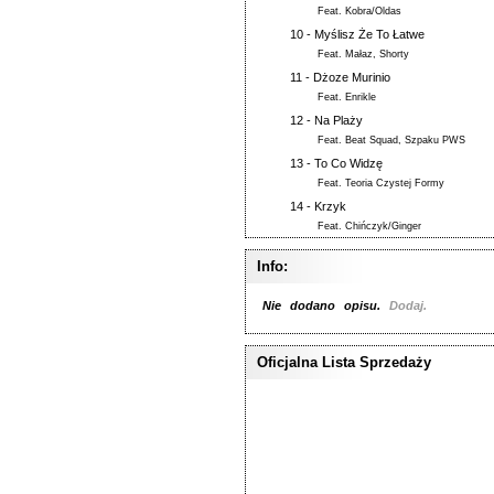
Feat.
Kobra/Oldas
10 -
Myślisz Że To Łatwe
Feat.
Małaz
,
Shorty
11 -
Dżoze Murinio
Feat.
Enrikle
12 -
Na Plaży
Feat.
Beat Squad
,
Szpaku PWS
13 -
To Co Widzę
Feat.
Teoria Czystej Formy
14 -
Krzyk
Feat.
Chińczyk/Ginger
Info:
Nie dodano opisu.
Dodaj.
Oficjalna Lista Sprzedaży