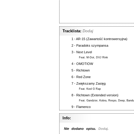
Tracklista:
Dodaj
1 -
AR-15 (Zawartość kontrowersyjna)
2 -
Paradoks szympansa
3 -
Next Level
Feat.
M-Dot
,
DVJ Rink
4 -
OMOTIOW
5 -
Richtown
6 -
Red Zone
7 -
Zwiększamy Zasięg
Feat.
Kool G Rap
8 -
Richtown (Extended version)
Feat.
Gandzior
,
Kobra
,
Respo
,
Deep
,
Bandu
9 -
Flamenco
Info:
Nie dodano opisu.
Dodaj.