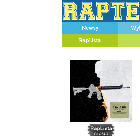
Newsy
Wy
RapLista