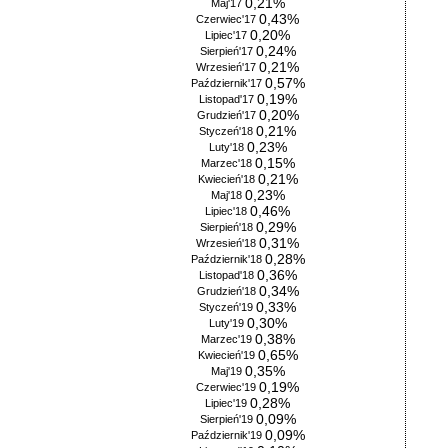
0,21%
Maj'17
0,43%
Czerwiec'17
0,20%
Lipiec'17
0,24%
Sierpień'17
0,21%
Wrzesień'17
0,57%
Październik'17
0,19%
Listopad'17
0,20%
Grudzień'17
0,21%
Styczeń'18
0,23%
Luty'18
0,15%
Marzec'18
0,21%
Kwiecień'18
0,23%
Maj'18
0,46%
Lipiec'18
0,29%
Sierpień'18
0,31%
Wrzesień'18
0,28%
Październik'18
0,36%
Listopad'18
0,34%
Grudzień'18
0,33%
Styczeń'19
0,30%
Luty'19
0,38%
Marzec'19
0,65%
Kwiecień'19
0,35%
Maj'19
0,19%
Czerwiec'19
0,28%
Lipiec'19
0,09%
Sierpień'19
0,09%
Październik'19