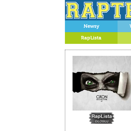
Newsy
RapLista