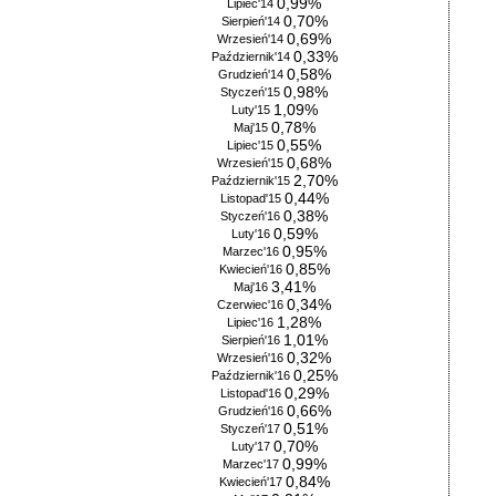
0,99%
Lipiec'14
0,70%
Sierpień'14
0,69%
Wrzesień'14
0,33%
Październik'14
0,58%
Grudzień'14
0,98%
Styczeń'15
1,09%
Luty'15
0,78%
Maj'15
0,55%
Lipiec'15
0,68%
Wrzesień'15
2,70%
Październik'15
0,44%
Listopad'15
0,38%
Styczeń'16
0,59%
Luty'16
0,95%
Marzec'16
0,85%
Kwiecień'16
3,41%
Maj'16
0,34%
Czerwiec'16
1,28%
Lipiec'16
1,01%
Sierpień'16
0,32%
Wrzesień'16
0,25%
Październik'16
0,29%
Listopad'16
0,66%
Grudzień'16
0,51%
Styczeń'17
0,70%
Luty'17
0,99%
Marzec'17
0,84%
Kwiecień'17