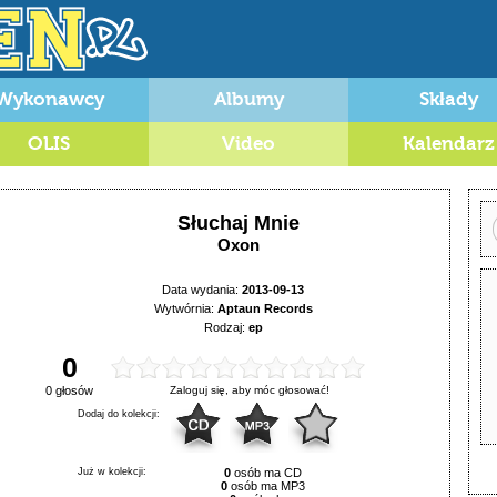
Wykonawcy
Albumy
Składy
OLIS
Video
Kalendarz
Słuchaj Mnie
Oxon
Data wydania:
2013-09-13
Wytwórnia:
Aptaun Records
Rodzaj:
ep
0
0 głosów
Zaloguj się, aby móc głosować!
Dodaj do kolekcji:
Już w kolekcji:
0
osób ma CD
0
osób ma MP3