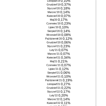
0,10%
Listopad'19
0,37%
Grudzień'19
0,18%
Styczeń'20
0,14%
Marzec'20
0,07%
Kwiecień'20
0,17%
Maj'20
0,23%
Czerwiec'20
0,10%
Lipiec'20
0,14%
Sierpień'20
0,08%
Wrzesień'20
0,12%
Październik'20
0,06%
Grudzień'20
0,23%
Styczeń'21
0,07%
Luty'21
0,07%
Marzec'21
0,34%
Kwiecień'21
0,21%
Maj'21
0,07%
Czerwiec'21
0,12%
Lipiec'21
0,06%
Sierpień'21
0,10%
Wrzesień'21
0,19%
Październik'21
0,27%
Listopad'21
0,22%
Grudzień'21
0,17%
Styczeń'22
0,20%
Luty'22
0,14%
Marzec'22
0,11%
Kwiecień'22