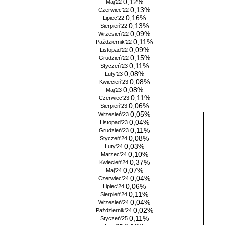
0,12%
Maj'22
0,13%
Czerwiec'22
0,16%
Lipiec'22
0,13%
Sierpień'22
0,09%
Wrzesień'22
0,11%
Październik'22
0,09%
Listopad'22
0,15%
Grudzień'22
0,11%
Styczeń'23
0,08%
Luty'23
0,08%
Kwiecień'23
0,08%
Maj'23
0,11%
Czerwiec'23
0,06%
Sierpień'23
0,05%
Wrzesień'23
0,04%
Listopad'23
0,11%
Grudzień'23
0,08%
Styczeń'24
0,03%
Luty'24
0,10%
Marzec'24
0,37%
Kwiecień'24
0,07%
Maj'24
0,04%
Czerwiec'24
0,06%
Lipiec'24
0,11%
Sierpień'24
0,04%
Wrzesień'24
0,02%
Październik'24
0,11%
Styczeń'25