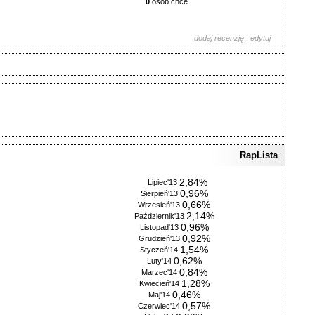
0
osób chce
dodaj recenzję
|
edytuj
RapLista
2,84%
Lipiec'13
0,96%
Sierpień'13
0,66%
Wrzesień'13
2,14%
Październik'13
0,96%
Listopad'13
0,92%
Grudzień'13
1,54%
Styczeń'14
0,62%
Luty'14
0,84%
Marzec'14
1,28%
Kwiecień'14
0,46%
Maj'14
0,57%
Czerwiec'14