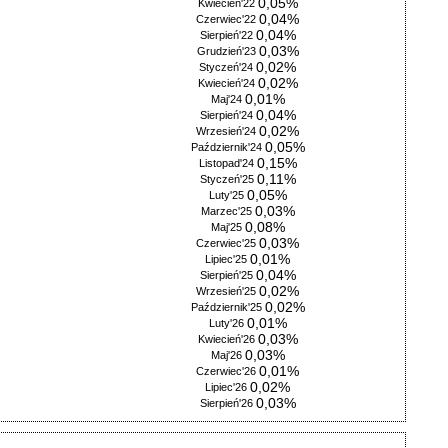
0,05%
Kwiecień'22
0,04%
Czerwiec'22
0,04%
Sierpień'22
0,03%
Grudzień'23
0,02%
Styczeń'24
0,02%
Kwiecień'24
0,01%
Maj'24
0,04%
Sierpień'24
0,02%
Wrzesień'24
0,05%
Październik'24
0,15%
Listopad'24
0,11%
Styczeń'25
0,05%
Luty'25
0,03%
Marzec'25
0,08%
Maj'25
0,03%
Czerwiec'25
0,01%
Lipiec'25
0,04%
Sierpień'25
0,02%
Wrzesień'25
0,02%
Październik'25
0,01%
Luty'26
0,03%
Kwiecień'26
0,03%
Maj'26
0,01%
Czerwiec'26
0,02%
Lipiec'26
0,03%
Sierpień'26