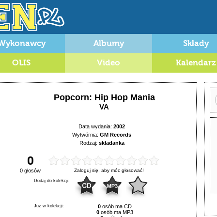
Wykonawcy
Albumy
Składy
OLIS
Video
Kalendarz
Popcorn: Hip Hop Mania
VA
Data wydania:
2002
Wytwórnia:
GM Records
Rodzaj:
składanka
0
0 głosów
Zaloguj się, aby móc głosować!
Dodaj do kolekcji:
Już w kolekcji:
0
osób ma CD
0
osób ma MP3