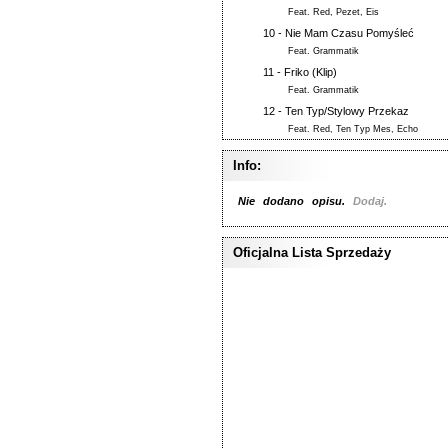
Feat.
Red
,
Pezet
,
Eis
10 -
Nie Mam Czasu Pomyśleć
Feat.
Grammatik
11 -
Friko (Klip)
Feat.
Grammatik
12 -
Ten Typ/Stylowy Przekaz
Feat.
Red
,
Ten Typ Mes
,
Echo
Info:
Nie dodano opisu.
Dodaj.
Oficjalna Lista Sprzedaży