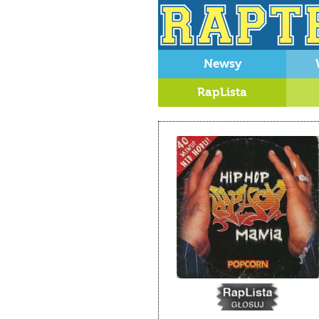
Newsy
RapLista