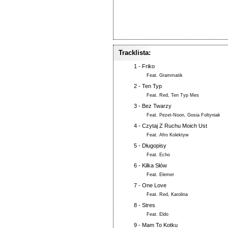
Tracklista:
1 -
Friko
Feat.
Grammatik
2 -
Ten Typ
Feat.
Red
,
Ten Typ Mes
3 -
Bez Twarzy
Feat.
Pezet-Noon
,
Gosia Foltyniak
4 -
Czytaj Z Ruchu Moich Ust
Feat.
Afro Kolektyw
5 -
Długopisy
Feat.
Echo
6 -
Kilka Słów
Feat.
Elemer
7 -
One Love
Feat.
Red
,
Karolina
8 -
Stres
Feat.
Eldo
9 -
Mam To Kotku