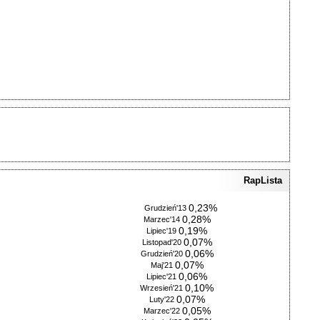
RapLista
0,23%
Grudzień'13
0,28%
Marzec'14
0,19%
Lipiec'19
0,07%
Listopad'20
0,06%
Grudzień'20
0,07%
Maj'21
0,06%
Lipiec'21
0,10%
Wrzesień'21
0,07%
Luty'22
0,05%
Marzec'22