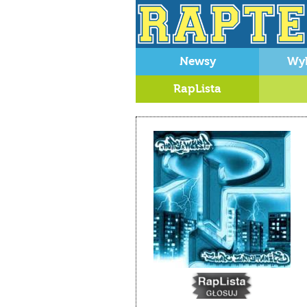
Newsy
Wy
RapLista