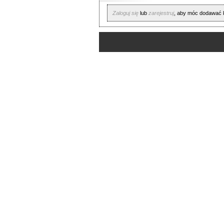
Zaloguj się
lub
zarejestruj
, aby móc dodawać 