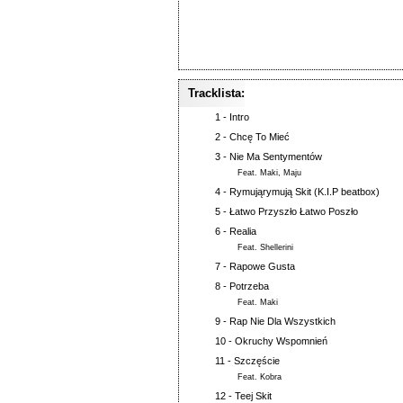
Tracklista:
1 -
Intro
2 -
Chcę To Mieć
3 -
Nie Ma Sentymentów
Feat.
Maki
,
Maju
4 -
Rymująrymują Skit (K.I.P beatbox)
5 -
Łatwo Przyszło Łatwo Poszło
6 -
Realia
Feat.
Shellerini
7 -
Rapowe Gusta
8 -
Potrzeba
Feat.
Maki
9 -
Rap Nie Dla Wszystkich
10 -
Okruchy Wspomnień
11 -
Szczęście
Feat.
Kobra
12 -
Teej Skit